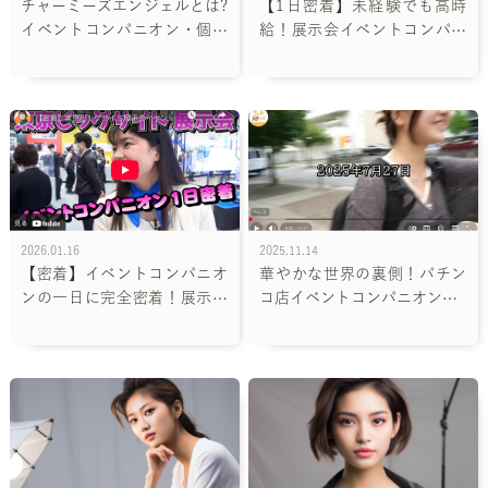
チャーミーズエンジェルとは?
【1日密着】未経験でも高時
イベントコンパニオン・個撮
給！展示会イベントコンパニ
モデル事務所の特徴を紹介
オンの仕事って、ぶっちゃけ
どうなの？
2026.01.16
2025.11.14
【密着】イベントコンパニオ
華やかな世界の裏側！パチン
ンの一日に完全密着！展示会
コ店イベントコンパニオンの1
バイトの仕事内容とやりがい
日に完全密着
を徹底解説