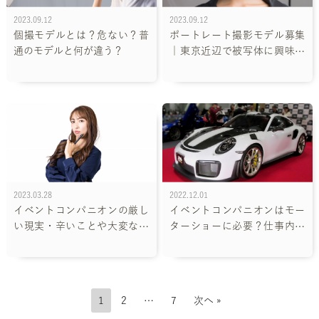
2023.09.12
2023.09.12
個撮モデルとは？危ない？普
ポートレート撮影モデル募集
通のモデルと何が違う？
｜東京近辺で被写体に興味の
ある方必見
2023.03.28
2022.12.01
イベントコンパニオンの厳し
イベントコンパニオンはモー
い現実・辛いことや大変なこ
ターショーに必要？仕事内容
と
や応募方法も詳しく解説！
1
2
…
7
次へ »