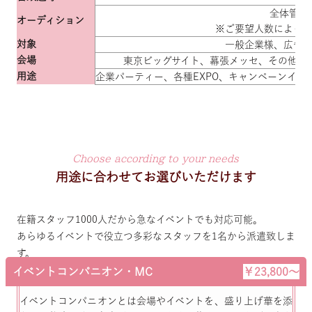
全体管理
オーディション
※ご要望人数によっ
対象
一般企業様、広告
会場
東京ビッグサイト、幕張メッセ、その他東
用途
企業パーティー、各種EXPO、キャンペーンイ
Choose according to your needs
用途に合わせてお選びいただけます
在籍スタッフ1000人だから急なイベントでも対応可能。
あらゆるイベントで役立つ多彩なスタッフを1名から派遣致しま
す。
イベントコンパニオン・MC
￥23,800～
イベントコンパニオンとは会場やイベントを、盛り上げ華を添