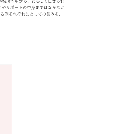
事務所の中から、安心して任せられ
力やサポートの中身まではなかなか
する側それぞれにとっての強みを、