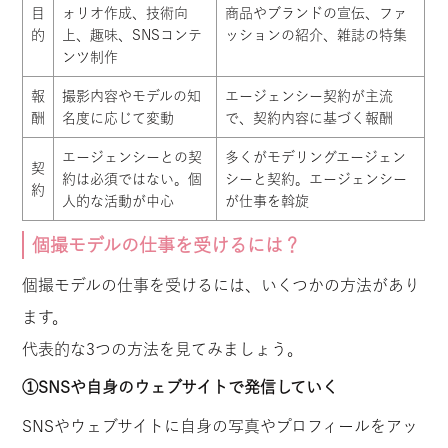
目
ォリオ作成、技術向
商品やブランドの宣伝、ファ
的
上、趣味、SNSコンテ
ッションの紹介、雑誌の特集
ンツ制作
報
撮影内容やモデルの知
エージェンシー契約が主流
酬
名度に応じて変動
で、契約内容に基づく報酬
エージェンシーとの契
多くがモデリングエージェン
契
約は必須ではない。個
シーと契約。エージェンシー
約
人的な活動が中心
が仕事を斡旋
個撮モデルの仕事を受けるには？
個撮モデルの仕事を受けるには、いくつかの方法があり
ます。
代表的な3つの方法を見てみましょう。
①SNSや自身のウェブサイトで発信していく
SNSやウェブサイトに自身の写真やプロフィールをアッ