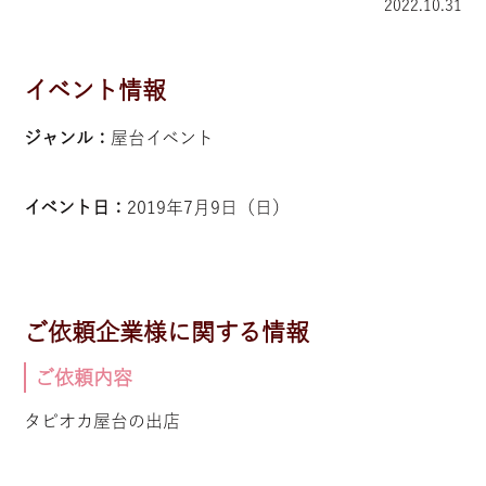
2022.10.31
イベント情報
ジャンル：
屋台イベント
イベント日：
2019年7月9日（日）
ご依頼企業様に関する情報
ご依頼内容
タピオカ屋台の出店