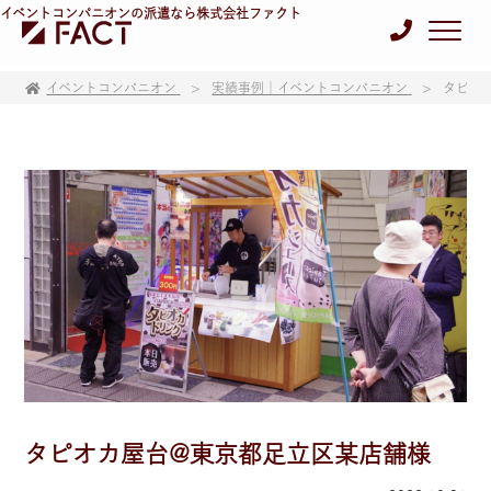
イベントコンパニオンの派遣なら株式会社ファクト
イベントコンパニオン
実績事例｜イベントコンパニオン
タピオ
タピオカ屋台@東京都足立区某店舗様