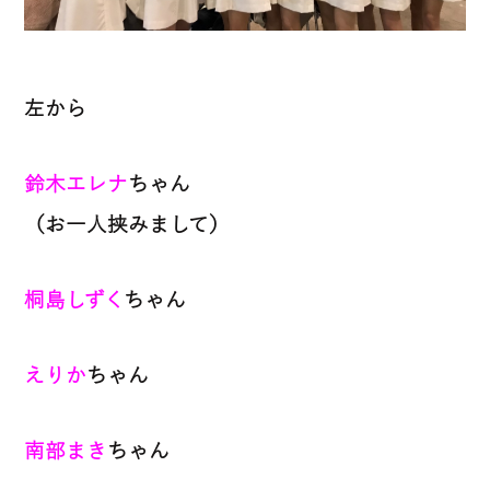
左から
鈴木エレナ
ちゃん
（お一人挟みまして）
桐島しずく
ちゃん
えりか
ちゃん
南部まき
ちゃん