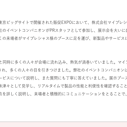
間、東京ビッグサイトで開催された販促EXPOにおいて、株式会社マイプレ
社のイベントコンパニオンがPRスタッフとして参加し、展示会を大いに
くの来場者がマイプレシャス様のブースに足を運び、新製品やサービス
ると同時に多くの人々が会場に流れ込み、熱気が渦巻いていました。マイ
され、多くの人々の目を引きつけました。弊社のイベントコンパニオン
ービスについて説明し、また質問にも丁寧に答えていました。展示ブー
味津々として見学し、リアルタイムで製品の性能と利便性を確認すること
点を詳しく説明し、来場者と積極的にコミュニケーションをとることで