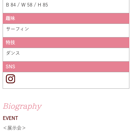
B 84 / W 58 / H 85
趣味
サーフィン
特技
ダンス
SNS
Biography
EVENT
＜展示会＞