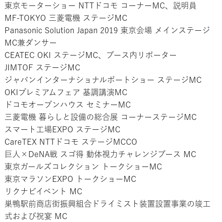
東京モーターショー NTTドコモ コーナーMC、説明員
MF-TOKYO 三菱電機 ステージMC
Panasonic Solution Japan 2019 東京会場 メインステージ
MC兼ダンサー
CEATEC OKI ステージMC、ブース内リポーター
JIMTOF ステージMC
ジャパンインターナショナルボートショー ステージMC
OKIプレミアムフェア 基調講演MC
ドコモオープンハウス セミナーMC
三菱電機 暮らしと設備の総合展 コーナーステージMC
スマート工場EXPO ステージMC
CareTEX NTTドコモ ステージMCCO
巨人×DeNA戦 スゴ得 動体視力チャレンジブース MC
東京ガールズコレクション トークショーMC
東京マラソンEXPO トークショーMC
リクナビイベント MC
巣鴨駅前商店街振興組合ドライミスト装置設置事業の竣工
式および祝宴 MC