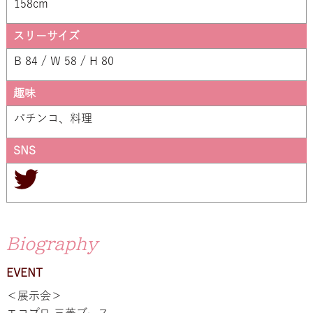
158cm
スリーサイズ
B 84 / W 58 / H 80
趣味
パチンコ、料理
SNS
Biography
EVENT
＜展示会＞