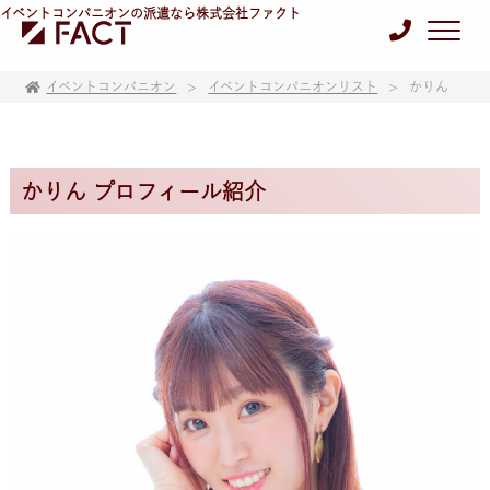
イベントコンパニオンの派遣なら株式会社ファクト
イベントコンパニオン
イベントコンパニオンリスト
かりん
かりん プロフィール紹介