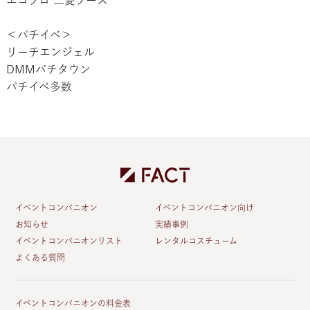
エコプロ 三菱ブース
＜パチイベ＞
リーチエンジェル
DMMパチタウン
パチイベ多数
イベントコンパニオン
イベントコンパニオン向け
お知らせ
実績事例
イベントコンパニオンリスト
レンタルコスチューム
よくある質問
イベントコンパニオンの料金表