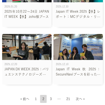
2026.01.20
2025.12.30
2025年10月22～24日 JAPAN
Japan IT Week 2025【秋】レ
IT WEEK【秋】 zoho様ブース
ポート：MCデジタル・リア
ルティの未来を支えるデータ
センターと、輝く3人のPRプ
ロフェッショナル
2025.12.20
2025.12.10
JAPAN DX WEEK 2025：バリ
Japan IT Week 秋 2025：
ュエンステクノロジーズのAI
SecureNaviブースを彩った株
革命を支えた、コンパニオン
式会社ファクトのイベントコ
鈴木あかりの輝き
ンパニオンたち！
« 前へ
1
2
3
…
21
次へ »