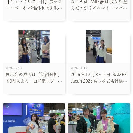
【チェックリスト付】展示会
なぜArchi Villageは彼女を選
コンパニオン2名体制で失敗し
んだのか？イベントコンパニ
ないための全手順｜ブラザー
オン森みなみが体現する「ブ
工業・齊藤弥耶＆馬渡愛子の
ランドの世界観」という無形
連携プレーに学ぶ
資産
2026.02.10
2026.01.30
展示会の成否は「役割分担」
2025年12月3～5日 SAMPE
で9割決まる。山洋電気ブース
Japan 2025 東レ株式会社様ブ
に学ぶ、イベントコンパニオ
ース
ン3名体制（佐久間・青木・い
とう）の最適解