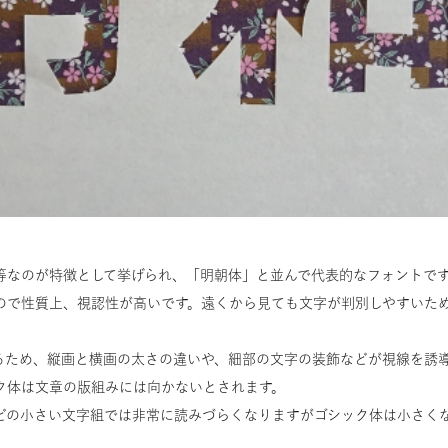
等なのが特徴として挙げられ、「明朝体」と並んで代表的なフォントで
ので性質上、視認性が高いです。遠くから見ても文字が判別しやすいた
るため、縦画と横画の太さの違いや、細部の文字の装飾などが視線を誘
ク体は文章の版組みには向かないとされます。
どの小さい文字組では非常に読みづらくなりますがゴシック体は小さく